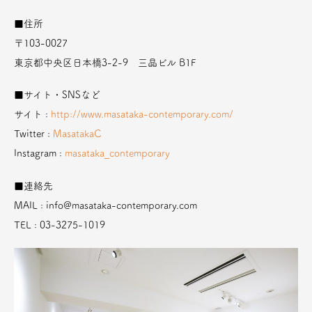
■住所
〒103-0027
東京都中央区日本橋3-2-9 三晶ビル B1F
■サイト・SNSなど
サイト :
http://www.masataka-contemporary.com/
Twitter :
MasatakaC
Instagram :
masataka_contemporary
■連絡先
MAIL : info@masataka-contemporary.com
TEL : 03-3275-1019